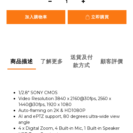
加入購物車
立即購買
送貨及付
商品描述
了解更多
顧客評價
款方式
1/2.8" SONY CMOS
Video Resolution 3840 x 2160@30fps, 2560 x
1440@30fps, 1920 x 1080
Auto-framing on 2K & HD1080P
AI and ePTZ support, 80 degrees ultra-wide view
angle
4 x Digital Zoom, 4 Built-in Mic, 1 Built-in Speaker