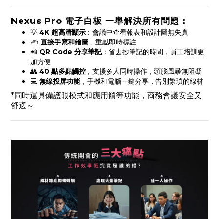
Nexus Pro 電子白板 一舉解決所有問題：
💡
4K 超高清顯示
：會議中查看報表和設計圖無失真
✍️
直接手寫和繪圖
，重點即時標註
📲
QR Code 分享筆記
：省去抄筆記的時間，員工培訓更
加方便
👥
40 點多點觸控
，支援多人同時操作，頭腦風暴無阻礙
💻
無線投屏功能
，手機和電腦一鍵分享，告別繁瑣的線材
*同時還具備護眼模式和應用鎖等功能，商務會議安全又
舒適～