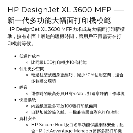
HP DesignJet XL 3600 MFP ──
新一代多功能大幅面打印機模範
HP DesignJet XL 3600 MFP力求成為大幅面打印新標
準，擁有市面上最短的暖機時間，讓用戶不再需要在打
印機前等候。
低運作成本
比同級LED打印機少10倍耗能
佔用更少空間
較過往型號機身更經巧，減少30%佔用空間，適合
多數辦公環境
靜音
運作時的最高分貝只有42db，打造寧靜的工作環境
快捷換紙
內置紙匣最多可放100張打印紙備用
自動加載滾筒入紙。一機兼備黑白彩色打印功能
資料安全
HP Secure Boot及白名單功能保護網絡安全，配
合HP JetAdvantage Manager監察多部打印機