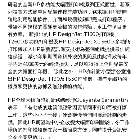
研發的全新HP多功能大幅面打印機系列正式面世。新系
列設置方式簡單且配備連接雲端功能，務求讓用戶隨時
隨地利用智能軟件、介面和幾個按鈕即完成打印程序，
帶給不同規模的團隊更流暢的協作體驗，令工作項目更
有效率。 新推出的HP DesignJet T1600打印機、
T2600多功能打印機及HP DesignJet XL 3600 多功能
打印機加入HP最新資訊保安技術為整個組織提供最佳網
絡保護，減少印刷期間資料外洩的風險及由此導致每年
平均近40萬美元的經濟損失，足以稱得得上全世界最安
全的大幅面打印機。 除此之外，HP亦針對小型辦公室推
出HP DesignJet T130及T530打印機，擁有更纖巧的
機身和更快的數據及無線傳輸功能。
HP全球大幅面印刷業務總經理Guayente Sanmartín
表示：「有七成的建築師經常因要幫同事打印而被打斷
工作，這些小小「干擾」便會拖慢他們開展新計劃的步
伐。因此HP期望為中小企改變大幅面印刷體驗，令工作
場所的打印體驗像在家一樣簡易方便，同時提升資訊安
全令企業更放心。」