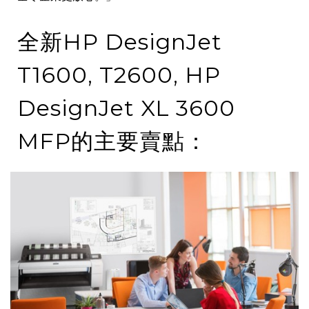
全新HP DesignJet
T1600, T2600, HP
DesignJet XL 3600
MFP的主要賣點：